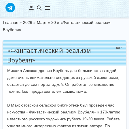
person
search
menu
Главная
»
2026
»
Март
»
20
» «Фантастический реализм
Врубеля»
16:57
«Фантастический реализм
Врубеля»
Михаил Александрович Врубель для большинства людей,
даже очень внимательно следящих за русской живописью,
остается до сих пор загадкой. Он работал во множестве
техник; был представителем символизма.
В Максютовской сельской библиотеке был проведён час
искусства «Фантастический реализм Врубеля» к 170-летию
известного русского художника рубежа 19-20 веков. Ребята
узнали много интересных фактов из жизни автора. По