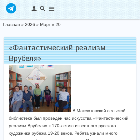
person
search
menu
Главная
»
2026
»
Март
»
20
«Фантастический реализм
Врубеля»
В Максютовской сельской
библиотеке был проведён час искусства «Фантастический
реализм Врубеля» к 170-летию известного русского
художника рубежа 19-20 веков. Ребята узнали много