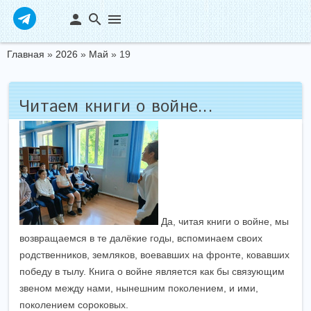
person
search
menu
Главная
»
2026
»
Май
»
19
Читаем книги о войне...
Да, читая книги о войне, мы
возвращаемся в те далёкие годы, вспоминаем своих
родственников, земляков, воевавших на фронте, ковавших
победу в тылу. Книга о войне является как бы связующим
звеном между нами, нынешним поколением, и ими,
поколением сороковых.